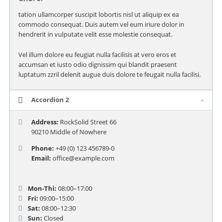
tation ullamcorper suscipit lobortis nisl ut aliquip ex ea
commodo consequat. Duis autem vel eum iriure dolor in
hendrerit in vulputate velit esse molestie consequat.
Vel illum dolore eu feugiat nulla facilisis at vero eros et
accumsan et iusto odio dignissim qui blandit praesent
luptatum zzril delenit augue duis dolore te feugait nulla facilisi.
Accordion 2
Address:
RockSolid Street 66
90210 Middle of Nowhere
Phone:
+49 (0) 123 456789-0
Email:
office@example.com
Mon-Thi:
08:00–17:00
Fri:
09:00–15:00
Sat:
08:00–12:30
Sun:
Closed