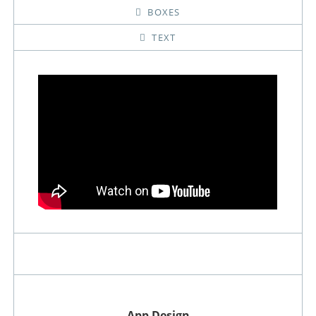
BOXES
TEXT
App Design