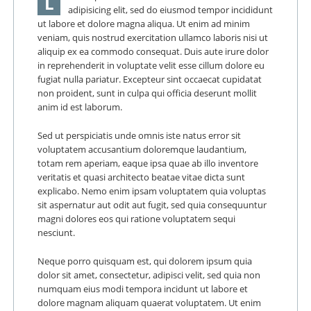
L
adipisicing elit, sed do eiusmod tempor incididunt
ut labore et dolore magna aliqua. Ut enim ad minim
veniam, quis nostrud exercitation ullamco laboris nisi ut
aliquip ex ea commodo consequat. Duis aute irure dolor
in reprehenderit in voluptate velit esse cillum dolore eu
fugiat nulla pariatur. Excepteur sint occaecat cupidatat
non proident, sunt in culpa qui officia deserunt mollit
anim id est laborum.
Sed ut perspiciatis unde omnis iste natus error sit
voluptatem accusantium doloremque laudantium,
totam rem aperiam, eaque ipsa quae ab illo inventore
veritatis et quasi architecto beatae vitae dicta sunt
explicabo. Nemo enim ipsam voluptatem quia voluptas
sit aspernatur aut odit aut fugit, sed quia consequuntur
magni dolores eos qui ratione voluptatem sequi
nesciunt.
Neque porro quisquam est, qui dolorem ipsum quia
dolor sit amet, consectetur, adipisci velit, sed quia non
numquam eius modi tempora incidunt ut labore et
dolore magnam aliquam quaerat voluptatem. Ut enim