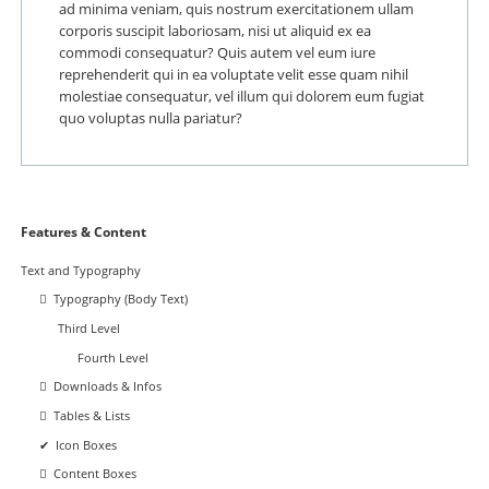
ad minima veniam, quis nostrum exercitationem ullam
corporis suscipit laboriosam, nisi ut aliquid ex ea
commodi consequatur? Quis autem vel eum iure
reprehenderit qui in ea voluptate velit esse quam nihil
molestiae consequatur, vel illum qui dolorem eum fugiat
quo voluptas nulla pariatur?
Navigation
Features & Content
überspringen
Text and Typography
Typography (Body Text)
Third Level
Fourth Level
Downloads & Infos
Tables & Lists
Icon Boxes
Content Boxes