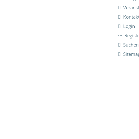
Verans
Kontak
Login
Regist
Suchen
Sitema