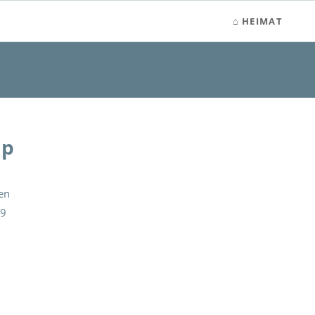
HEIMAT
ap
en
09