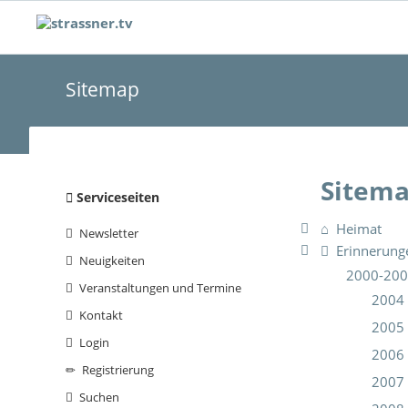
Sitemap
Sitem
Navigation
Serviceseiten
überspringen
Heimat
Newsletter
Erinnerung
Neuigkeiten
2000-20
Veranstaltungen und Termine
2004
Kontakt
2005
Login
2006
Registrierung
2007
Suchen