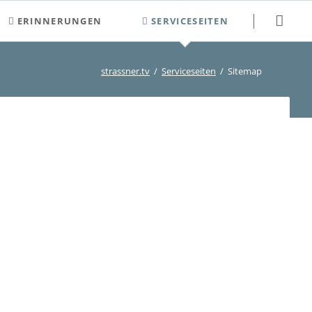
Navigation
ERINNERUNGEN
SERVICESEITEN
überspringen
2000-2009
Newsletter
strassner.tv
Serviceseiten
Sitemap
2010-2019
Neuigkeiten
2020-2029
Veranstaltungen und Termine
Kontakt
Login
Registrierung
Suchen