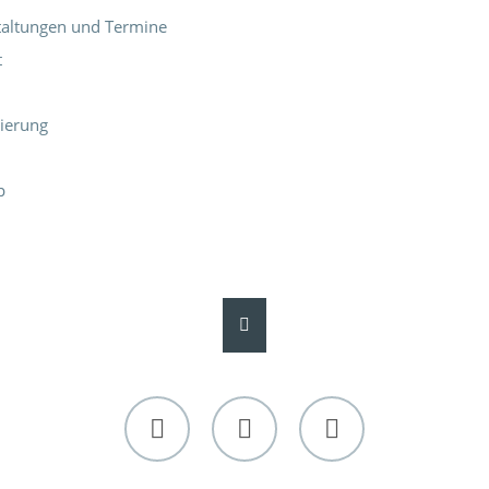
taltungen und Termine
t
rierung
p
Facebook
Twitter
Instagram