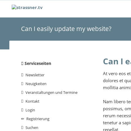
Can I easily update my website?
Can I 
Navigation
Serviceseiten
überspringen
At vero eos e
Newsletter
dolores et qu
Neuigkeiten
mollitia animi
Veranstaltungen und Termine
Nam libero te
Kontakt
possimus, omn
Login
rerum necessi
Registrierung
tenetur a sapi
Suchen
repellat.