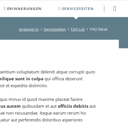
Navigation
ERINNERUNGEN
SERVICESEITEN
überspringen
2000-2009
Newsletter
strassner.tv
Serviceseiten
FAQ List
FAQ Detail
2010-2019
Neuigkeiten
2020-2029
Veranstaltungen und Termine
Kontakt
Login
esentium voluptatum deleniti atque corrupti quos
Registrierung
milique sunt in culpa
qui officia deserunt
t et expedita distinctio.
Suchen
t quo minus id quod maxime placeat facere
Sitemap
bus autem
quibusdam et aut
officiis debitis
aut
tiae non recusandae. Itaque earum rerum hic
quatur aut perferendis doloribus asperiores