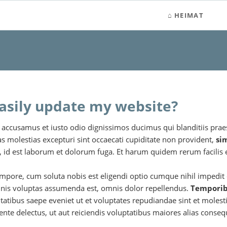
HEIMAT
easily update my website?
t accusamus et iusto odio dignissimos ducimus qui blanditiis pra
as molestias excepturi sint occaecati cupiditate non provident,
si
, id est laborum et dolorum fuga. Et harum quidem rerum facilis es
mpore, cum soluta nobis est eligendi optio cumque nihil impedi
is voluptas assumenda est, omnis dolor repellendus.
Tempori
tatibus saepe eveniet ut et voluptates repudiandae sint et moles
ente delectus, ut aut reiciendis voluptatibus maiores alias conse